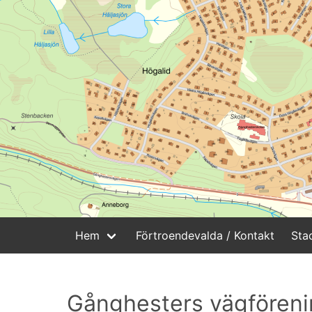
Hem
Förtroendevalda / Kontakt
Sta
Gånghesters vägfören