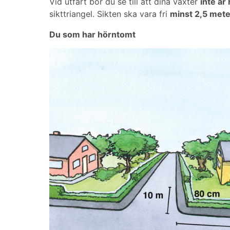
Vid utfart bör du se till att dina växter
inte är
sikttriangel. Sikten ska vara fri
minst 2,5 mete
Du som har hörntomt