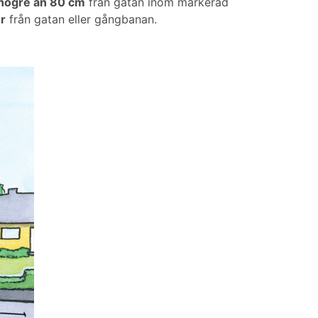
 högre än 80 cm
från gatan inom markerad
r
från gatan eller gångbanan.